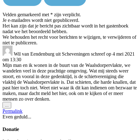
Velden gemarkeerd met * zijn verplicht.
Je e-mailadres wordt niet gepubliceerd.
Het kan zijn dat je bericht pas zichtbaar wordt in het gastenboek
nadat we het beoordeeld hebben.
We behouden het recht voor berichten te wijzigen, te verwijderen of
niet te publiceren.
Wil van Eendenburg
uit
Scheveningen
schreef op
4 mei 2021
om
13:30
Mijn man en ik wonen in de buurt van de Waalsdorpervlakte, we
wandelen veel in deze prachtige omgeving. Wat mij steeds weer
stoort, en vooral in deze gedenktijd, is de schietvereniging die
vlakbij de Waalsdorpervlakte is. Dat schieten, die harde knallen, dat
past hier toch niet. Weet niet waar ik dit kan indienen om bezwaar te
maken, maar dacht meld het hier, ook om te kijken of er meer
mensen zo over denken.
Wissel
...
deze
Permalink
metabox.
Even geduld...
Donatie