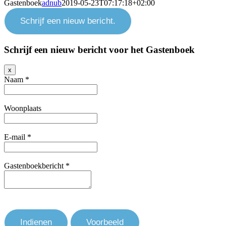
Gastenboek
adnub
2019-05-23T07:17:18+02:00
Schrijf een nieuw bericht voor het Gastenboek
Verberg
x
dit
Naam
*
formulier.
Woonplaats
E-mail
*
Gastenboekbericht
*