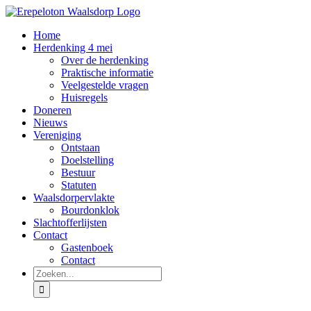
Ga
naar
Home
inhoud
Herdenking 4 mei
Over de herdenking
Praktische informatie
Veelgestelde vragen
Huisregels
Doneren
Nieuws
Vereniging
Ontstaan
Doelstelling
Bestuur
Statuten
Waalsdorpervlakte
Bourdonklok
Slachtofferlijsten
Contact
Gastenboek
Contact
Zoeken
naar: