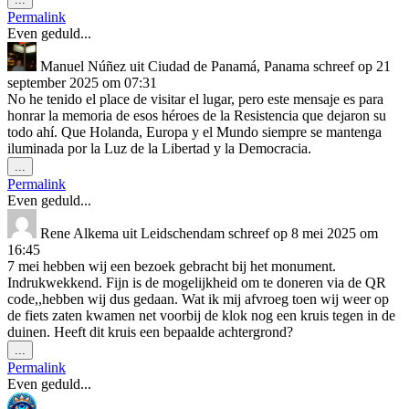
deze
Permalink
metabox.
Even geduld...
Manuel Núñez
uit
Ciudad de Panamá, Panama
schreef op
21
september 2025
om
07:31
No he tenido el place de visitar el lugar, pero este mensaje es para
honrar la memoria de esos héroes de la Resistencia que dejaron su
todo ahí. Que Holanda, Europa y el Mundo siempre se mantenga
iluminada por la Luz de la Libertad y la Democracia.
Wissel
...
deze
Permalink
metabox.
Even geduld...
Rene Alkema
uit
Leidschendam
schreef op
8 mei 2025
om
16:45
7 mei hebben wij een bezoek gebracht bij het monument.
Indrukwekkend. Fijn is de mogelijkheid om te doneren via de QR
code,,hebben wij dus gedaan. Wat ik mij afvroeg toen wij weer op
de fiets zaten kwamen net voorbij de klok nog een kruis tegen in de
duinen. Heeft dit kruis een bepaalde achtergrond?
Wissel
...
deze
Permalink
metabox.
Even geduld...