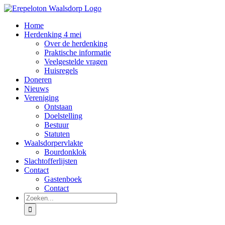
Ga
naar
Home
inhoud
Herdenking 4 mei
Over de herdenking
Praktische informatie
Veelgestelde vragen
Huisregels
Doneren
Nieuws
Vereniging
Ontstaan
Doelstelling
Bestuur
Statuten
Waalsdorpervlakte
Bourdonklok
Slachtofferlijsten
Contact
Gastenboek
Contact
Zoeken
naar: