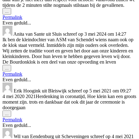
tijdens de 2 minuten stilte nogmaals stilstaan bij de gevallenen.
Wissel
...
deze
Permalink
metabox.
Even geduld...
Anita van Sante
uit
Sluis
schreef op
3 mei 2024
om
14:27
Ik ben de kleindochter van ASM van Schendel wiens naam ook op
de klok staat vermeld. Inmiddels zijn mijn ouders ook overleden.
Wij zetten de traditie voort en geven het door aan onze kinderen en
kleinkinderen. Door hun leven te hebben gegeven leven wij door.
De Bourdonklok is een deel van onze opvoeding en leven
Wissel
...
deze
Permalink
metabox.
Even geduld...
Erik Hoogink
uit
Bleiswijk
schreef op
5 mei 2021
om
09:27
4 mei 2020 2021Herdenking in coronatijd, Hoe klein kan een groots
moment zijn. trots en dankbaar dat ook dit jaar de ceremonie is
doorgegaan
Wissel
...
deze
Permalink
metabox.
Even geduld...
Wil van Eendenburg
uit
Scheveningen
schreef op
4 mei 2021