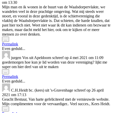
om
13:30
Mijn man en ik wonen in de buurt van de Waalsdorpervlakte, we
wandelen veel in deze prachtige omgeving. Wat mij steeds weer
stoort, en vooral in deze gedenktijd, is de schietvereniging die
vlakbij de Waalsdorpervlakte is. Dat schieten, die harde knallen, dat
past hier toch niet. Weet niet waar ik dit kan indienen om bezwaar te
maken, maar dacht meld het hier, ook om te kijken of er meer
mensen zo over denken.
Wissel
...
deze
Permalink
metabox.
Even geduld...
jurgen Vos
uit
Apeldoorn
schreef op
4 mei 2021
om
11:09
goedemorgen hoe kun je lid worden van deze vereniging? lijkt me
super om hier deel van uit te maken
Wissel
...
deze
Permalink
metabox.
Even geduld...
C.H.Heidt bc. (kees)
uit
's-Gravenhage
schreef op
26 april
2021
om
17:13
Geacht Bestuur, Van harte gefeliciteerd met de vernieuwde website.
Mijn complimenten voor de vervaardiger.. Veel succes., Kees Heidt.
Wissel
...
deze