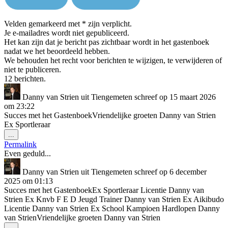
Velden gemarkeerd met * zijn verplicht.
Je e-mailadres wordt niet gepubliceerd.
Het kan zijn dat je bericht pas zichtbaar wordt in het gastenboek
nadat we het beoordeeld hebben.
We behouden het recht voor berichten te wijzigen, te verwijderen of
niet te publiceren.
12 berichten.
Danny van Strien
uit
Tiengemeten
schreef op
15 maart 2026
om
23:22
Succes met het GastenboekVriendelijke groeten Danny van Strien
Ex Sportleraar
Wissel
...
deze
Permalink
metabox.
Even geduld...
Danny van Strien
uit
Tiengemeten
schreef op
6 december
2025
om
01:13
Succes met het GastenboekEx Sportleraar Licentie Danny van
Strien Ex Knvb F E D Jeugd Trainer Danny van Strien Ex Aikibudo
Licentie Danny van Strien Ex School Kampioen Hardlopen Danny
van StrienVriendelijke groeten Danny van Strien
Wissel
...