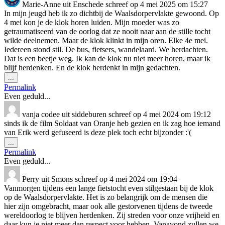
Marie-Anne
uit
Enschede
schreef op
4 mei 2025
om
15:27
In mijn jeugd heb ik zo dichtbij de Waalsdorpervlakte gewoond. Op
4 mei kon je de klok horen luiden. Mijn moeder was zo
getraumatiseerd van de oorlog dat ze nooit naar aan de stille tocht
wilde deelnemen. Maar de klok klinkt in mijn oren. Elke 4e mei.
Iedereen stond stil. De bus, fietsers, wandelaard. We herdachten.
Dat is een beetje weg. Ik kan de klok nu niet meer horen, maar ik
blijf herdenken. En de klok herdenkt in mijn gedachten.
Wissel
...
deze
Permalink
metabox.
Even geduld...
vanja codee
uit
siddeburen
schreef op
4 mei 2024
om
19:12
sinds ik de film Soldaat van Oranje heb gezien en ik zag hoe iemand
van Erik werd gefuseerd is deze plek toch echt bijzonder :'(
Wissel
...
deze
Permalink
metabox.
Even geduld...
Perry
uit
Smons
schreef op
4 mei 2024
om
19:04
Vanmorgen tijdens een lange fietstocht even stilgestaan bij de klok
op de Waalsdorpervlakte. Het is zo belangrijk om de mensen die
hier zijn omgebracht, maar ook alle gestorvenen tijdens de tweede
wereldoorlog te blijven herdenken. Zij streden voor onze vrijheid en
daar kun je niet meer dan respect voor hebben. Vanavond zullen we