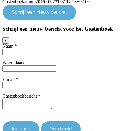
Gastenboek
adnub
2019-05-23T07:17:18+02:00
Schrijf een nieuw bericht voor het Gastenboek
Verberg
x
dit
Naam
*
formulier.
Woonplaats
E-mail
*
Gastenboekbericht
*