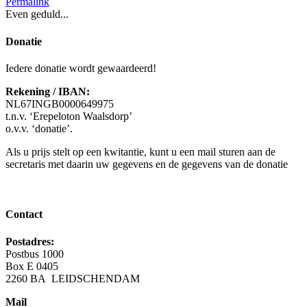
Permalink
metabox.
Even geduld...
Donatie
Iedere donatie wordt gewaardeerd!
Rekening / IBAN:
N
L67INGB0000649975
t.n.v. ‘Erepeloton Waalsdorp’
o.v.v. ‘donatie’.
Als u prijs stelt op een kwitantie, kunt u een mail sturen aan de
secretaris met daarin uw gegevens en de gegevens van de donatie
Contact
Postadres:
Postbus 1000
Box E 0405
2260 BA LEIDSCHENDAM
Mail