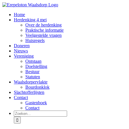
Ga
naar
Home
inhoud
Herdenking 4 mei
Over de herdenking
Praktische informatie
Veelgestelde vragen
Huisregels
Doneren
Nieuws
Vereniging
Ontstaan
Doelstelling
Bestuur
Statuten
Waalsdorpervlakte
Bourdonklok
Slachtofferlijsten
Contact
Gastenboek
Contact
Zoeken
naar: