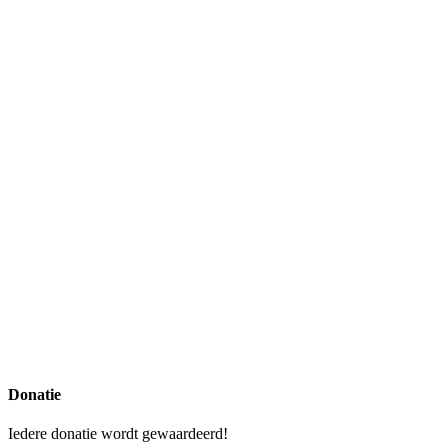
Facebook
X
Reddit
LinkedIn
Tumblr
Pinterest
Vk
E-
Donatie
mail
Iedere donatie wordt gewaardeerd!