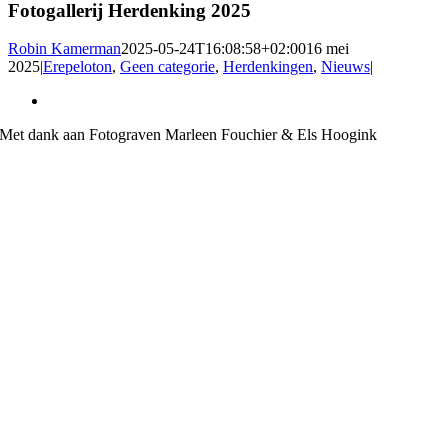
Fotogallerij Herdenking 2025
Robin Kamerman
2025-05-24T16:08:58+02:00
16 mei
2025
|
Erepeloton
,
Geen categorie
,
Herdenkingen
,
Nieuws
|
Bekijk
grotere
Met dank aan Fotograven Marleen Fouchier & Els Hoogink
afbeelding